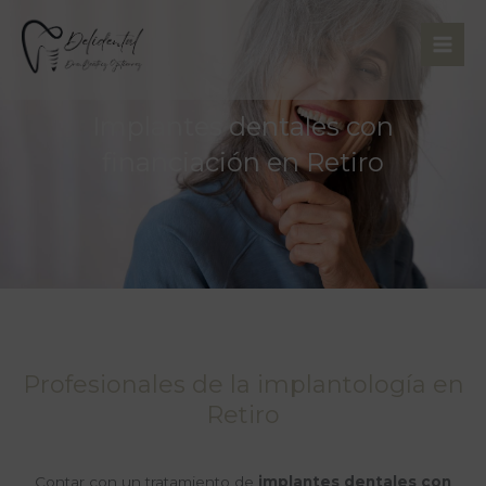
Ir
al
contenido
Implantes dentales con
financiación en Retiro
Profesionales de la implantología en
Retiro
Contar con un tratamiento de
implantes dentales con